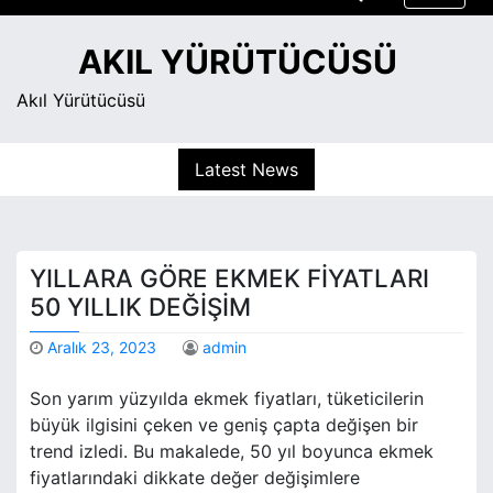
S
k
AKIL YÜRÜTÜCÜSÜ
i
p
Akıl Yürütücüsü
t
o
Latest News
c
o
n
t
YILLARA GÖRE EKMEK FIYATLARI
e
n
50 YILLIK DEĞIŞIM
t
Aralık 23, 2023
admin
Son yarım yüzyılda ekmek fiyatları, tüketicilerin
büyük ilgisini çeken ve geniş çapta değişen bir
trend izledi. Bu makalede, 50 yıl boyunca ekmek
fiyatlarındaki dikkate değer değişimlere