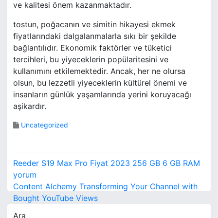
ve kalitesi önem kazanmaktadır.
tostun, poğacanın ve simitin hikayesi ekmek
fiyatlarındaki dalgalanmalarla sıkı bir şekilde
bağlantılıdır. Ekonomik faktörler ve tüketici
tercihleri, bu yiyeceklerin popülaritesini ve
kullanımını etkilemektedir. Ancak, her ne olursa
olsun, bu lezzetli yiyeceklerin kültürel önemi ve
insanların günlük yaşamlarında yerini koruyacağı
aşikardır.
Uncategorized
Y
Reeder S19 Max Pro Fiyat 2023 256 GB 6 GB RAM
a
yorum
Content Alchemy Transforming Your Channel with
z
Bought YouTube Views
ı
Ara