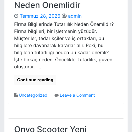
Neden Onemlidir
n
a
i
r
Temmuz 28, 2026
admin
z
i
i
Firma Bilgilerinde Tutarlılık Neden Önemlidir?
B
A
Firma bilgileri, bir işletmenin yüzüdür.
e
y
r
Müşteriler, tedarikçiler ve iş ortakları, bu
n
a
bilgilere dayanarak kararlar alır. Peki, bu
i
b
bilgilerin tutarlılığı neden bu kadar önemli?
G
e
İşte birkaç neden: Öncelikle, tutarlılık, güven
u
r
n
oluşturur. ....
i
S
n
a
Continue reading
d
t
e
m
G
o
Uncategorized
Leave a Comment
a
e
n
k
t
F
M
i
i
u
r
r
m
i
m
Onvo Scooter Yeni
k
r
a