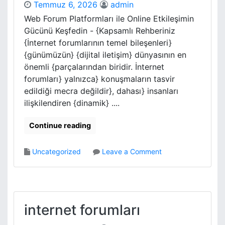
A
Temmuz 6, 2026
admin
İ
n
Web Forum Platformları ile Online Etkileşimin
c
i
Gücünü Keşfedin - {Kapsamlı Rehberiniz
i
m
{İnternet forumlarının temel bileşenleri}
n
e
U
U
{günümüzün} {dijital iletişim} dünyasının en
y
y
önemli {parçalarından biridir. İnternet
g
g
forumları} yalnızca} konuşmaların tasvir
u
u
edildiği mecra değildir}, dahası} insanları
n
l
ilişkilendiren {dinamik} ....
M
a
u
m
Continue reading
a
l
a
o
Uncategorized
Leave a Comment
r
n
i
W
e
b
F
internet forumları
o
r