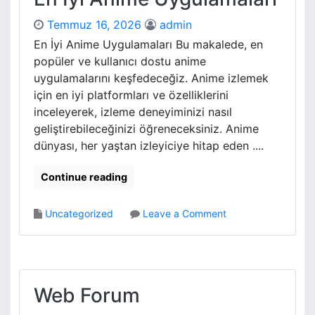
S
k
c
Temmuz 16, 2026
admin
N
o
e
En İyi Anime Uygulamaları Bu makalede, en
o
d
popüler ve kullanıcı dostu anime
t
e
uygulamalarını keşfedeceğiz. Anime izlemek
e
n
r
için en iyi platformları ve özelliklerini
O
Y
inceleyerek, izleme deneyiminizi nasıl
n
e
geliştirebileceğinizi öğreneceksiniz. Anime
e
n
m
dünyası, her yaştan izleyiciye hitap eden ....
i
l
B
i
Continue reading
a
d
s
i
l
o
Uncategorized
Leave a Comment
r
a
n
y
E
a
n
n
İ
l
y
Web Forum
a
i
r