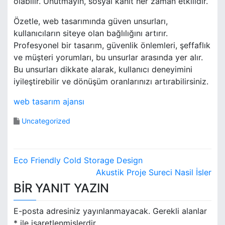
olabilir. Unutmayın, sosyal kanıt her zaman etkilidir.
Özetle, web tasarımında güven unsurları,
kullanıcıların siteye olan bağlılığını artırır.
Profesyonel bir tasarım, güvenlik önlemleri, şeffaflık
ve müşteri yorumları, bu unsurlar arasında yer alır.
Bu unsurları dikkate alarak, kullanıcı deneyimini
iyileştirebilir ve dönüşüm oranlarınızı artırabilirsiniz.
web tasarım ajansı
Uncategorized
Y
Eco Friendly Cold Storage Design
a
Akustik Proje Sureci Nasil İsler
BIR YANIT YAZIN
z
ı
E-posta adresiniz yayınlanmayacak.
Gerekli alanlar
*
ile işaretlenmişlerdir