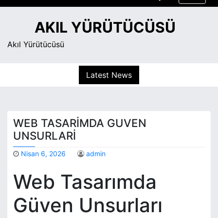
S
k
AKIL YÜRÜTÜCÜSÜ
i
p
Akıl Yürütücüsü
t
o
Latest News
c
o
n
t
WEB TASARIMDA GUVEN
e
n
UNSURLARI
t
Nisan 6, 2026
admin
Web Tasarımda
Güven Unsurları