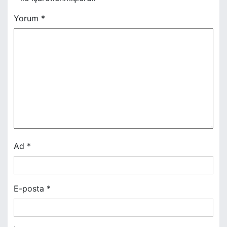
g
Yorum
*
e
z
i
n
m
e
s
Ad
*
i
E-posta
*