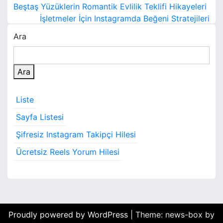
Y
Beştaş Yüzüklerin Romantik Evlilik Teklifi Hikayeleri
a
İşletmeler İçin Instagramda Beğeni Stratejileri
Ara
z
ı
Ara
g
e
Liste
z
Sayfa Listesi
i
Şifresiz Instagram Takipçi Hilesi
n
Ücretsiz Reels Yorum Hilesi
m
e
s
Proudly powered by WordPress
|
Theme: news-box by