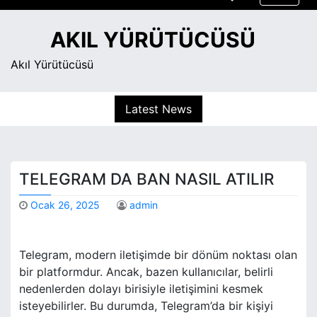
S
k
AKIL YÜRÜTÜCÜSÜ
i
p
Akıl Yürütücüsü
t
o
Latest News
c
o
n
t
TELEGRAM DA BAN NASIL ATILIR
e
n
Ocak 26, 2025
admin
t
Telegram, modern iletişimde bir dönüm noktası olan
bir platformdur. Ancak, bazen kullanıcılar, belirli
nedenlerden dolayı birisiyle iletişimini kesmek
isteyebilirler. Bu durumda, Telegram’da bir kişiyi