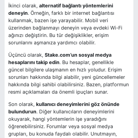
İkinci olarak,
alternatif bağlantı yöntemlerini
deneyin
. Örneğin, farklı bir internet bağlantısı
kullanmak, bazen işe yarayabilir. Mobil veri
üzerinden bağlanmayı deneyin veya evdeki Wi-Fi
ağınızı değiştirin. Bu tür değişiklikler, erişim
sorunlarını aşmanıza yardımcı olabilir.
Üçüncü olarak,
Stake.com’un sosyal medya
hesaplarını takip edin
. Bu hesaplar, genellikle
güncel bilgilere ulaşmanın en hızlı yoludur. Erişim
sorunları hakkında bilgi alabilir, yeni güncellemeler
hakkında bilgi sahibi olabilirsiniz. Bazen, platformun
resmi açıklamaları da önemli ipuçları sunar.
Son olarak,
kullanıcı deneyimlerini göz önünde
bulundurun
. Diğer kullanıcıların deneyimlerini
okuyarak, hangi yöntemlerin işe yaradığını
öğrenebilirsiniz. Forumlar veya sosyal medya
grupları, bu konuda faydalı olabilir. Unutmayın,