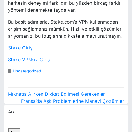
herkesin deneyimi farklıdır, bu yüzden birkaç farklı
yöntemi denemekte fayda var.
Bu basit adımlarla, Stake.com’a VPN kullanmadan
erişim sağlamanız mümkün. Hızlı ve etkili çözümler
arıyorsanız, bu ipuçlarını dikkate almayı unutmayın!
Stake Giriş
Stake VPNsiz Giriş
Uncategorized
Y
Mıknatıs Alırken Dikkat Edilmesi Gerekenler
a
Fransa’da Aşk Problemlerine Manevi Çözümler
Ara
z
ı