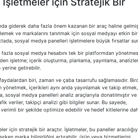
şletmeler için Stratejik Bir
da giderek daha fazla önem kazanan bir araç haline gelmişt
eklemek ve markalarını tanıtmak için sosyal medyayı etkin bir
tada, sosyal medya panelleri işletmelere büyük fırsatlar sun
n fazla sosyal medya hesabını tek bir platformdan yönetmes
den işletme; içerik oluşturma, planlama, yayınlama, analizle
yerine getirebilir.
faydalardan biri, zaman ve çaba tasarrufu sağlamasıdır. Bir
n yönetmek, içerikleri aynı anda yayınlamak ve takip etmek,
ca, sosyal medya panelleri analiz araçlarıyla donatılmıştır ve
fik veriler, takipçi analizi gibi bilgiler sunar. Bu sayede,
 verimli bir şekilde optimize edebilir ve hedef kitlelerine da
için stratejik bir araçtır. İşletmeler, bu paneller aracılığıy
ken marka bilinirliğini artırabilir, ürün veya hizmetlerini