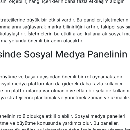
sini ölçebilir, hangi içeriklerin daha fazla etkileşim aldığını
tejilerine büyük bir etkisi vardır. Bu paneller, işletmelerin
malarını sağlayarak marka bilinirliğini artırır, takipçi sayısı
kolaylaştırır. İşletmelerin bu etkili aracı kullanarak sosyal 
tırma yolunda önemli bir adım olacaktır.
sinde Sosyal Medya Panelinin
büyüme ve başarı açısından önemli bir rol oynamaktadır.
 sosyal medya platformları da giderek daha fazla kullanıcı
 de bu platformlarda var olmanın ve etkin bir şekilde kullanm
dya stratejilerini planlamak ve yönetmek zaman ve uzmanlık
linin rolü oldukça etkili olabilir. Sosyal medya panelleri,
etme ve büyütme konusunda yardımcı olur. Bu paneller,
 tasarrufu sağlar ve işletmelere daha fazla insana ulaşma i