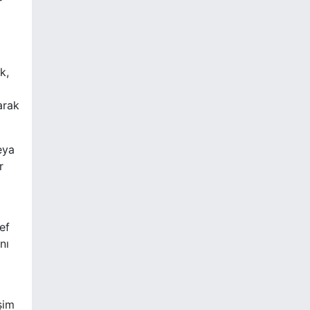
k,
larak
eya
r
ef
nı
şim