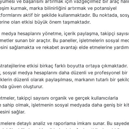
mesi ve başarısını artırmak için vazgeçilmez bir araç hali
kileşim kurmak, marka bilinirliğini artırmak ve potansiyel
formlarını aktif bir şekilde kullanmaktadır. Bu noktada, sos
erine olan etkisi büyük önem taşımaktadır.
 medya hesaplarını yönetme, içerik paylaşma, takipçi sayısı
metler sunan bir araçtır. Bu paneller, işletmelerin sosyal me
tmesini sağlamakta ve rekabet avantajı elde etmelerine yardım
atejilerine etkisi birkaç farklı boyutta ortaya çıkmaktadır.
r, sosyal medya hesaplarını daha düzenli ve profesyonel bir
klerin düzenli olarak paylaşılması, markanın tutarlı bir şekil
ında güven oluşturur.
tmeler, takipçi sayısını organik ve gerçek kullanıcılarla
ere sahip olmak, işletmenin sosyal medyada daha geniş bir ki
sini sağlar.
melere detaylı analiz ve raporlama imkanı sunar. Bu sayed