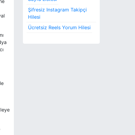
ne
Şifresiz Instagram Takipçi
yal
Hilesi
Ücretsiz Reels Yorum Hilesi
nı
dya
cı
de
tleye
e