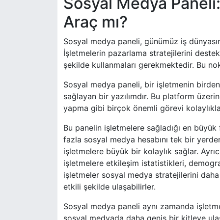
Sosyal Medya Paneli: İ
Araç mı?
Sosyal medya paneli, günümüz iş dünyasın
İşletmelerin pazarlama stratejilerini dest
şekilde kullanmaları gerekmektedir. Bu nok
Sosyal medya paneli, bir işletmenin birde
sağlayan bir yazılımdır. Bu platform üzerin
yapma gibi birçok önemli görevi kolaylıkla 
Bu panelin işletmelere sağladığı en büyük 
fazla sosyal medya hesabını tek bir yerde
işletmelere büyük bir kolaylık sağlar. Ayrı
işletmelere etkileşim istatistikleri, demogra
işletmeler sosyal medya stratejilerini daha
etkili şekilde ulaşabilirler.
Sosyal medya paneli aynı zamanda işletmeler 
sosyal medyada daha geniş bir kitleye ulaşır