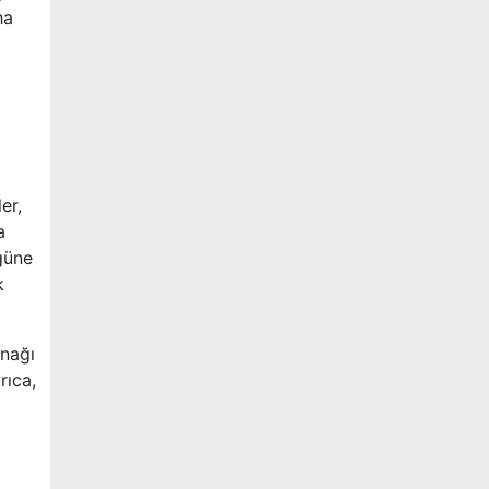
ha
er,
a
güne
k
anağı
rıca,