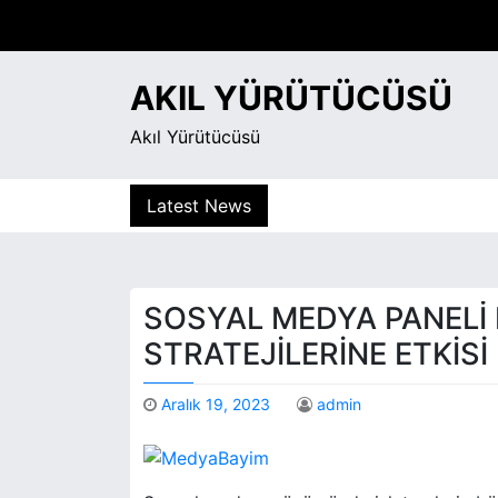
S
k
i
AKIL YÜRÜTÜCÜSÜ
p
t
Akıl Yürütücüsü
o
c
o
Latest News
n
t
e
n
SOSYAL MEDYA PANELI
t
STRATEJILERINE ETKISI
Aralık 19, 2023
admin