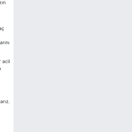
zın
aç
arını
 acil
a
arız.