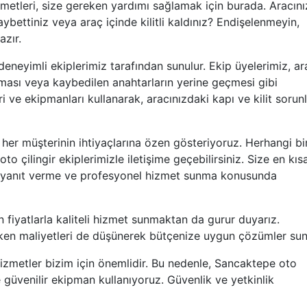
metleri, size gereken yardımı sağlamak için burada. Aracını
kaybettiniz veya araç içinde kilitli kaldınız? Endişelenmeyin,
azır.
deneyimli ekiplerimiz tarafından sunulur. Ekip üyelerimiz, ar
nması veya kaybedilen anahtarların yerine geçmesi gibi
 ve ekipmanları kullanarak, aracınızdaki kapı ve kilit sorunl
her müşterinin ihtiyaçlarına özen gösteriyoruz. Herhangi bir
o çilingir ekiplerimizle iletişime geçebilirsiniz. Size en kıs
ı yanıt verme ve profesyonel hizmet sunma konusunda
un fiyatlarla kaliteli hizmet sunmaktan da gurur duyarız.
erken maliyetleri de düşünerek bütçenize uygun çözümler sun
hizmetler bizim için önemlidir. Bu nedenle, Sancaktepe oto
ve güvenilir ekipman kullanıyoruz. Güvenlik ve yetkinlik