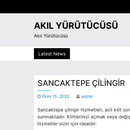
S
k
i
AKIL YÜRÜTÜCÜSÜ
p
t
Akıl Yürütücüsü
o
c
o
Latest News
n
t
e
n
SANCAKTEPE ÇILINGIR
t
Ekim 15, 2023
admin
Sancaktepe çilingir hizmetleri, acil kilit so
sunmaktadır. Kilitlerinizi açmak veya deği
hizmetler sizin için idealdir.