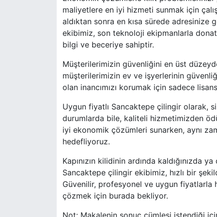
maliyetlere en iyi hizmeti sunmak için çalı
aldıktan sonra en kısa sürede adresinize 
ekibimiz, son teknoloji ekipmanlarla donatıl
bilgi ve beceriye sahiptir.
Müşterilerimizin güvenliğini en üst düzeyde
müşterilerimizin ev ve işyerlerinin güvenli
olan inancımızı korumak için sadece lisansl
Uygun fiyatlı Sancaktepe çilingir olarak, 
durumlarda bile, kaliteli hizmetimizden ö
iyi ekonomik çözümleri sunarken, aynı za
hedefliyoruz.
Kapınızın kilidinin ardında kaldığınızda ya
Sancaktepe çilingir ekibimiz, hızlı bir şeki
Güvenilir, profesyonel ve uygun fiyatlarla h
çözmek için burada bekliyor.
Not: Makalenin sonuç cümlesi istendiği iç