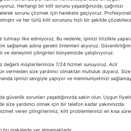
şıyoruz. Herhangi bir kilit sorunu yaşadığınızda, çağrınızı
gelerek sorunu çözmek için harekete geçiyoruz. Profesyonel
mıştır ve her türlü kilit sorununu hızlı bir şekilde çözebilec
 tutmayı ilke ediniyoruz. Bu nedenle, işimizi titizlikle yapar
ğini sağlamak adına gerekli önlemleri alıyoruz. Güvenilirliğim
ı ve deneyimli çilingirleri bünyemizde çalıştırıyoruz.
siz değerli müşterilerimize 7/24 hizmet sunuyoruz. Acil
dün vermeden size yardımcı olmaktan mutluluk duyarız. Size
manda işimizi sevgiyle yapıyor ve memnuniyetinizi sağlamay
 da güvenlik sorunları yaşadığınızda sakin olun. Uygun fiyatl
lde size yardımcı olmak için bir telefon kadar yakınınızda.
izmet veren çilingirlerimiz, kilit problemlerinizi en kısa sür
in bu makalede yer almamaktadır.