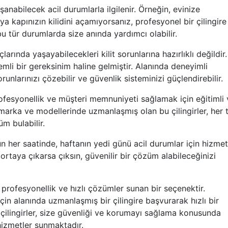
aşanabilecek acil durumlarla ilgilenir. Örneğin, evinize
ya kapınızın kilidini açamıyorsanız, profesyonel bir çilingire
bu tür durumlarda size anında yardımcı olabilir.
larında yaşayabilecekleri kilit sorunlarına hazırlıklı değildir
mli bir gereksinim haline gelmiştir. Alanında deneyimli
 sorunlarınızı çözebilir ve güvenlik sisteminizi güçlendirebilir.
ofesyonellik ve müşteri memnuniyeti sağlamak için eğitimli 
t marka ve modellerinde uzmanlaşmış olan bu çilingirler, her 
üm bulabilir.
ün her saatinde, haftanın yedi günü acil durumlar için hizmet
ortaya çıkarsa çıksın, güvenilir bir çözüm alabileceğinizi
, profesyonellik ve hızlı çözümler sunan bir seçenektir.
için alanında uzmanlaşmış bir çilingire başvurarak hızlı bir
 çilingirler, size güvenliği ve korumayı sağlama konusunda
hizmetler sunmaktadır.