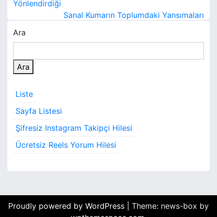
a
Yönlendirdiği
Sanal Kumarın Toplumdaki Yansımaları
z
Ara
ı
g
Ara
e
Liste
z
Sayfa Listesi
i
Şifresiz Instagram Takipçi Hilesi
n
Ücretsiz Reels Yorum Hilesi
m
e
s
i
Proudly powered by WordPress
|
Theme: news-box by