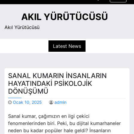
S
k
AKIL YÜRÜTÜCÜSÜ
i
p
Akıl Yürütücüsü
t
o
Latest News
c
o
n
t
SANAL KUMARIN İNSANLARIN
e
n
HAYATINDAKI PSIKOLOJIK
t
DÖNÜŞÜMÜ
Ocak 10, 2025
admin
Sanal kumar, çağımızın en ilgi çekici
fenomenlerinden biri. Peki, bu dijital kumarhaneler
neden bu kadar popüler hale geldi? İnsanların