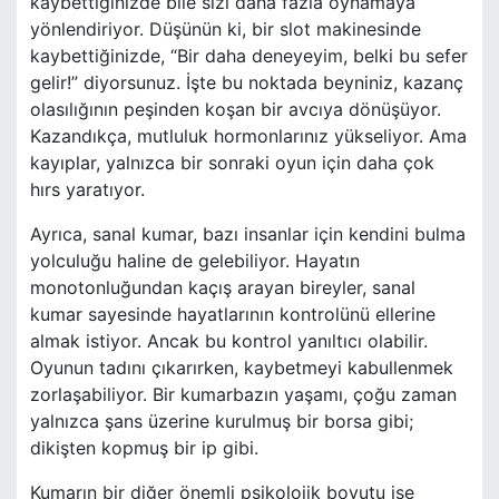
kaybettiğinizde bile sizi daha fazla oynamaya
yönlendiriyor. Düşünün ki, bir slot makinesinde
kaybettiğinizde, “Bir daha deneyeyim, belki bu sefer
gelir!” diyorsunuz. İşte bu noktada beyniniz, kazanç
olasılığının peşinden koşan bir avcıya dönüşüyor.
Kazandıkça, mutluluk hormonlarınız yükseliyor. Ama
kayıplar, yalnızca bir sonraki oyun için daha çok
hırs yaratıyor.
Ayrıca, sanal kumar, bazı insanlar için kendini bulma
yolculuğu haline de gelebiliyor. Hayatın
monotonluğundan kaçış arayan bireyler, sanal
kumar sayesinde hayatlarının kontrolünü ellerine
almak istiyor. Ancak bu kontrol yanıltıcı olabilir.
Oyunun tadını çıkarırken, kaybetmeyi kabullenmek
zorlaşabiliyor. Bir kumarbazın yaşamı, çoğu zaman
yalnızca şans üzerine kurulmuş bir borsa gibi;
dikişten kopmuş bir ip gibi.
Kumarın bir diğer önemli psikolojik boyutu ise