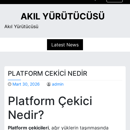
S
k
AKIL YÜRÜTÜCÜSÜ
i
p
Akıl Yürütücüsü
t
o
Latest News
c
o
n
t
PLATFORM CEKICI NEDIR
e
n
Mart 30, 2026
admin
t
Platform Çekici
Nedir?
Platform çekicileri
, ağır yüklerin taşınmasında