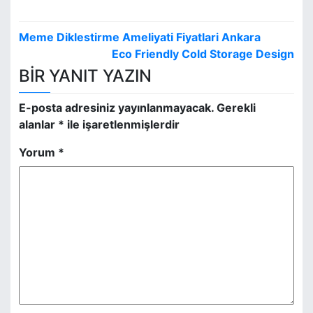
Y
Meme Diklestirme Ameliyati Fiyatlari Ankara
a
Eco Friendly Cold Storage Design
BIR YANIT YAZIN
z
ı
E-posta adresiniz yayınlanmayacak.
Gerekli
alanlar
*
ile işaretlenmişlerdir
g
Yorum
*
e
z
i
n
m
e