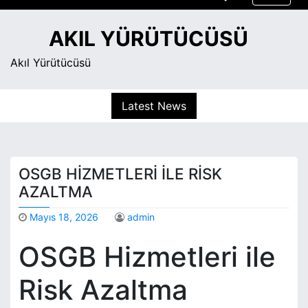
S
k
AKIL YÜRÜTÜCÜSÜ
i
p
Akıl Yürütücüsü
t
o
Latest News
c
o
n
t
OSGB HIZMETLERI İLE RISK
e
n
AZALTMA
t
Mayıs 18, 2026
admin
OSGB Hizmetleri ile
Risk Azaltma