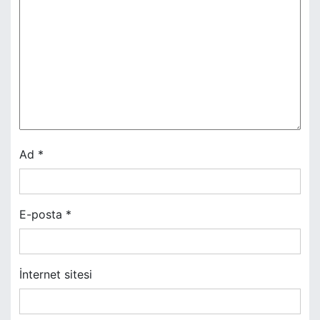
z
i
n
m
e
s
Ad
*
i
E-posta
*
İnternet sitesi