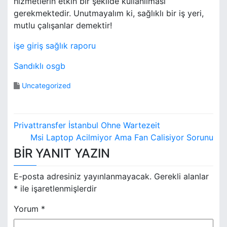
hizmetlerin etkin bir şekilde kullanılması
gerekmektedir. Unutmayalım ki, sağlıklı bir iş yeri,
mutlu çalışanlar demektir!
işe giriş sağlık raporu
Sandıklı osgb
Uncategorized
Y
Privattransfer İstanbul Ohne Wartezeit
a
Msi Laptop Acilmiyor Ama Fan Calisiyor Sorunu
BIR YANIT YAZIN
z
ı
E-posta adresiniz yayınlanmayacak.
Gerekli alanlar
*
ile işaretlenmişlerdir
g
Yorum
*
e