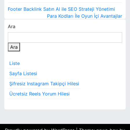
Y
Footer Backlink Satın Al ile SEO Strateji Yönetimi
a
Para Kodları İle Oyun İçi Avantajlar
Ara
z
ı
Ara
g
e
Liste
z
Sayfa Listesi
i
Şifresiz Instagram Takipçi Hilesi
n
Ücretsiz Reels Yorum Hilesi
m
e
s