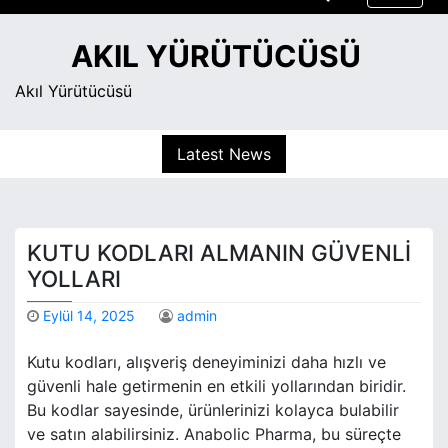
S
k
AKIL YÜRÜTÜCÜSÜ
i
p
Akıl Yürütücüsü
t
o
Latest News
c
o
n
t
KUTU KODLARI ALMANIN GÜVENLI
e
n
YOLLARI
t
Eylül 14, 2025
admin
Kutu kodları, alışveriş deneyiminizi daha hızlı ve
güvenli hale getirmenin en etkili yollarından biridir.
Bu kodlar sayesinde, ürünlerinizi kolayca bulabilir
ve satın alabilirsiniz. Anabolic Pharma, bu süreçte