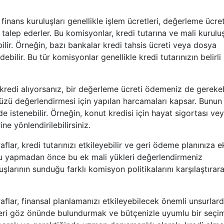
inans kuruluşları genellikle işlem ücretleri, değerleme ücret
r talep ederler. Bu komisyonlar, kredi tutarına ve mali kurulu
ebilir. Örneğin, bazı bankalar kredi tahsis ücreti veya dosya
ebilir. Bu tür komisyonlar genellikle kredi tutarınızın belirli 
r kredi alıyorsanız, bir değerleme ücreti ödemeniz de gerekebi
zü değerlendirmesi için yapılan harcamaları kapsar. Bunun
de istenebilir. Örneğin, konut kredisi için hayat sigortası ve
ne yönlendirilebilirsiniz.
ar, kredi tutarınızı etkileyebilir ve geri ödeme planınıza e
usu yapmadan önce bu ek mali yükleri değerlendirmeniz
uşlarının sunduğu farklı komisyon politikalarını karşılaştırar
lar, finansal planlamanızı etkileyebilecek önemli unsurlardı
eri göz önünde bulundurmak ve bütçenizle uyumlu bir seçi