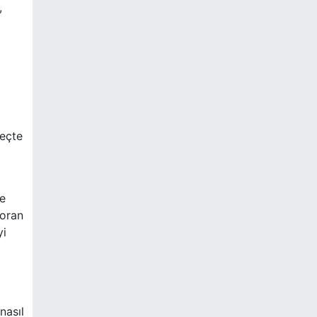
,
reçte
le
 oran
yi
nasıl