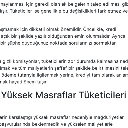
onaylanması için gerekli olan ek belgelerin talep edilmesi gib
ır. Tüketiciler ise genellikle bu değişiklikleri fark etmez v
laşmamak için dikkatli olmak önemlidir. Öncelikle, kredi
ık bir şekilde yazılı olduğundan emin olunmalıdır. Ayrıca,
gi bir şüphe duyduğunuz noktada sorularınızı sormaktan
ı gizli komisyonlar, tüketicilerin zor durumda kalmasına ne
 olmak ve tüm maliyetlerin şeffaf bir şekilde belirtilmesini tal
 ödeme tutarıyla ilgilenmek yerine, krediyi tam olarak anla
lmak hayati önem taşır.
 Yüksek Masraflar Tüketicileri
lerin karşılaştığı yüksek masraflar nedeniyle mağduriyetler
 başvurularında beklenmedik ve yükselen maliyetlerle