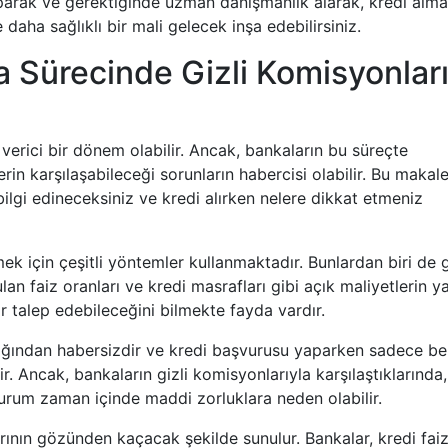
parak ve gerektiğinde uzman danışmanlık alarak, kredi alma
daha sağlıklı bir mali gelecek inşa edebilirsiniz.
a Sürecinde Gizli Komisyonlar
 verici bir dönem olabilir. Ancak, bankaların bu süreçte
erin karşılaşabileceği sorunların habercisi olabilir. Bu makal
ilgi edineceksiniz ve kredi alırken nelere dikkat etmeniz
mek için çeşitli yöntemler kullanmaktadır. Bunlardan biri de g
lan faiz oranları ve kredi masrafları gibi açık maliyetlerin y
r talep edebileceğini bilmekte fayda vardır.
rlığından habersizdir ve kredi başvurusu yaparken sadece beli
. Ancak, bankaların gizli komisyonlarıyla karşılaştıklarında,
durum zaman içinde maddi zorluklara neden olabilir.
larının gözünden kaçacak şekilde sunulur. Bankalar, kredi fai