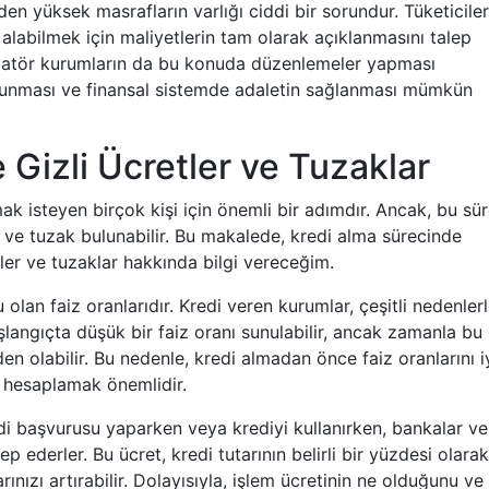
en yüksek masrafların varlığı ciddi bir sorundur. Tüketiciler
de alabilmek için maliyetlerin tam olarak açıklanmasını talep
ülatör kurumların da bu konuda düzenlemeler yapması
korunması ve finansal sistemde adaletin sağlanması mümkün
Gizli Ücretler ve Tuzaklar
ak isteyen birçok kişi için önemli bir adımdır. Ancak, bu sü
 ve tuzak bulunabilir. Bu makalede, kredi alma sürecinde
tler ve tuzaklar hakkında bilgi vereceğim.
olan faiz oranlarıdır. Kredi veren kurumlar, çeşitli nedenler
başlangıçta düşük bir faiz oranı sunulabilir, ancak zamanla bu
n olabilir. Bu nedenle, kredi almadan önce faiz oranlarını i
 hesaplamak önemlidir.
Kredi başvurusu yaparken veya krediyi kullanırken, bankalar ve
lep ederler. Bu ücret, kredi tutarının belirli bir yüzdesi olarak
nızı artırabilir. Dolayısıyla, işlem ücretinin ne olduğunu ve 