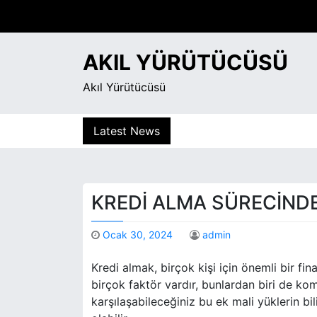
S
k
i
AKIL YÜRÜTÜCÜSÜ
p
t
Akıl Yürütücüsü
o
c
o
Latest News
n
t
e
n
KREDI ALMA SÜRECIND
t
Ocak 30, 2024
admin
Kredi almak, birçok kişi için önemli bir fi
birçok faktör vardır, bunlardan biri de ko
karşılaşabileceğiniz bu ek mali yüklerin b