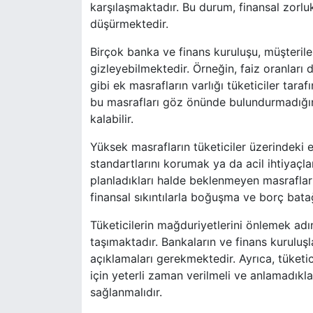
karşılaşmaktadır. Bu durum, finansal zorluk
düşürmektedir.
Birçok banka ve finans kuruluşu, müşteriler
gizleyebilmektedir. Örneğin, faiz oranları 
gibi ek masrafların varlığı tüketiciler tara
bu masrafları göz önünde bulundurmadığınd
kalabilir.
Yüksek masrafların tüketiciler üzerindeki 
standartlarını korumak ya da acil ihtiyaçl
planladıkları halde beklenmeyen masraflarl
finansal sıkıntılarla boğuşma ve borç batağı
Tüketicilerin mağduriyetlerini önlemek adı
taşımaktadır. Bankaların ve finans kuruluşlar
açıklamaları gerekmektedir. Ayrıca, tüketici
için yeterli zaman verilmeli ve anlamadık
sağlanmalıdır.