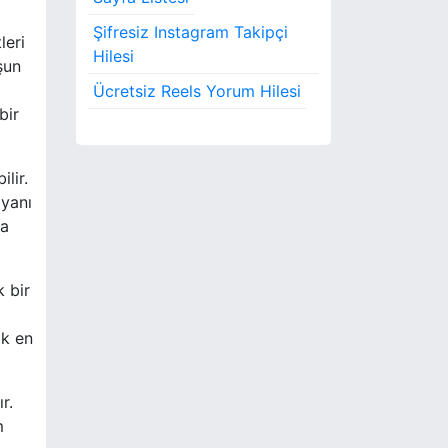
Şifresiz Instagram Takipçi
leri
Hilesi
şun
Ücretsiz Reels Yorum Hilesi
bir
lir.
 yanı
ya
k bir
ak en
r.
m