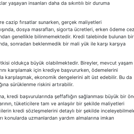
lar yaşayan insanları daha da sıkıntılı bir duruma
e cazip fırsatlar sunarken, gerçek maliyetleri
dışında, dosya masrafları, sigorta ücretleri, erken ödeme cez
fından genellikle bilinmemektedir. Kredi talebinde bulunan bir 
a, sonradan beklenmedik bir mali yük ile karşı karşıya
etkisi oldukça büyük olabilmektedir. Bireyler, mevcut yaşam
arını karşılamak için krediye başvururken, ödemelerini
a karşılaşmak, ekonomik dengelerini alt üst edebilir. Bu da
na sürüklenme riskini artırabilir.
na, kredi başvurularında şeffaflığın sağlanması büyük bir ö
ının, tüketicilere tam ve anlaşılır bir şekilde maliyetleri
lerin kredi sözleşmelerini detaylı bir şekilde inceleyebilmel
ları konularda uzmanlardan yardım almalarına imkan