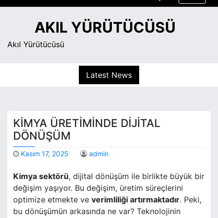
S
k
AKIL YÜRÜTÜCÜSÜ
i
p
Akıl Yürütücüsü
t
o
Latest News
c
o
n
t
KIMYA ÜRETIMINDE DIJITAL
e
n
DÖNÜŞÜM
t
Kasım 17, 2025
admin
Kimya sektörü
, dijital dönüşüm ile birlikte büyük bir
değişim yaşıyor. Bu değişim, üretim süreçlerini
optimize etmekte ve
verimliliği artırmaktadır
. Peki,
bu dönüşümün arkasında ne var? Teknolojinin