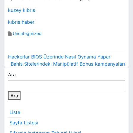
kuzey kıbrıs
kıbrıs haber
Uncategorized
Y
Hackerlar BIOS Üzerinde Nasıl Oynama Yapar
a
Bahis Sitelerindeki Manipülatif Bonus Kampanyaları
Ara
z
ı
Ara
g
e
Liste
z
Sayfa Listesi