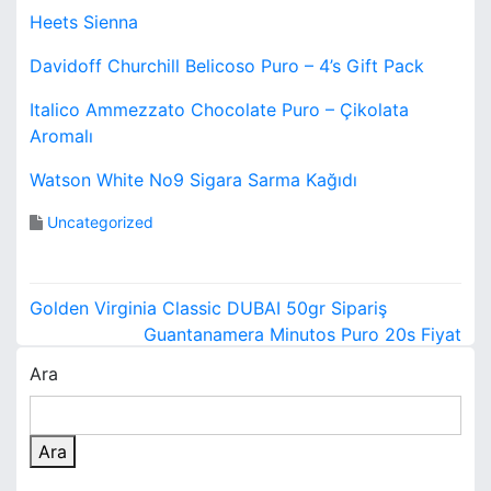
Heets Sienna
Davidoff Churchill Belicoso Puro – 4’s Gift Pack
Italico Ammezzato Chocolate Puro – Çikolata
Aromalı
Watson White No9 Sigara Sarma Kağıdı
Uncategorized
Y
Golden Virginia Classic DUBAI 50gr Sipariş
a
Guantanamera Minutos Puro 20s Fiyat
Ara
z
ı
Ara
g