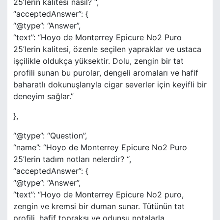
25’lerin kalitesi nasıl? “,
“acceptedAnswer”: {
“@type”: “Answer”,
“text”: “Hoyo de Monterrey Epicure No2 Puro
25’lerin kalitesi, özenle seçilen yapraklar ve ustaca
işçilikle oldukça yüksektir. Dolu, zengin bir tat
profili sunan bu purolar, dengeli aromaları ve hafif
baharatlı dokunuşlarıyla cigar severler için keyifli bir
deneyim sağlar.”
},
“@type”: “Question”,
“name”: “Hoyo de Monterrey Epicure No2 Puro
25’lerin tadım notları nelerdir? “,
“acceptedAnswer”: {
“@type”: “Answer”,
“text”: “Hoyo de Monterrey Epicure No2 puro,
zengin ve kremsi bir duman sunar. Tütünün tat
profili, hafif topraksı ve odunsu notalarla