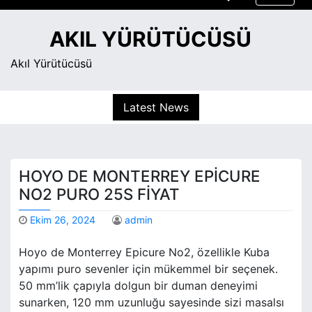
S
k
AKIL YÜRÜTÜCÜSÜ
i
p
Akıl Yürütücüsü
t
o
Latest News
c
o
n
t
HOYO DE MONTERREY EPICURE
e
n
NO2 PURO 25S FIYAT
t
Ekim 26, 2024
admin
Hoyo de Monterrey Epicure No2, özellikle Kuba
yapımı puro sevenler için mükemmel bir seçenek.
50 mm’lik çapıyla dolgun bir duman deneyimi
sunarken, 120 mm uzunluğu sayesinde sizi masalsı