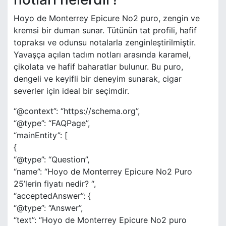
Hoyo de Monterrey Epicure No2 puro, zengin ve
kremsi bir duman sunar. Tütünün tat profili, hafif
topraksı ve odunsu notalarla zenginleştirilmiştir.
Yavaşça açılan tadım notları arasında karamel,
çikolata ve hafif baharatlar bulunur. Bu puro,
dengeli ve keyifli bir deneyim sunarak, cigar
severler için ideal bir seçimdir.
“@context”: “https://schema.org”,
“@type”: “FAQPage”,
“mainEntity”: [
{
“@type”: “Question”,
“name”: “Hoyo de Monterrey Epicure No2 Puro
25’lerin fiyatı nedir? “,
“acceptedAnswer”: {
“@type”: “Answer”,
“text”: “Hoyo de Monterrey Epicure No2 puro