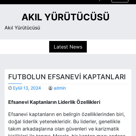
S
k
AKIL YÜRÜTÜCÜSÜ
i
p
Akıl Yürütücüsü
t
o
Latest News
c
o
n
t
FUTBOLUN EFSANEVI KAPTANLARI
e
n
Eylül 13, 2024
admin
t
Efsanevi Kaptanların Liderlik Özellikleri
Efsanevi kaptanların en belirgin özelliklerinden biri,
doğal liderlik yetenekleridir. Bu liderler, genellikle
takım arkadaşlarına olan güvenleri ve karizmatik