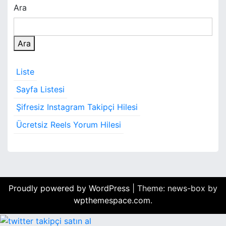
Ara
z
ı
Ara
g
e
Liste
z
Sayfa Listesi
i
Şifresiz Instagram Takipçi Hilesi
n
Ücretsiz Reels Yorum Hilesi
m
e
s
Proudly powered by WordPress
|
Theme: news-box by
i
wpthemespace.com
.