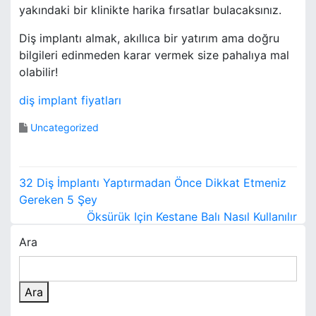
yakındaki bir klinikte harika fırsatlar bulacaksınız.
Diş implantı almak, akıllıca bir yatırım ama doğru
bilgileri edinmeden karar vermek size pahalıya mal
olabilir!
diş implant fiyatları
Uncategorized
Y
32 Diş İmplantı Yaptırmadan Önce Dikkat Etmeniz
a
Gereken 5 Şey
Öksürük Için Kestane Balı Nasıl Kullanılır
z
Ara
ı
g
Ara
e