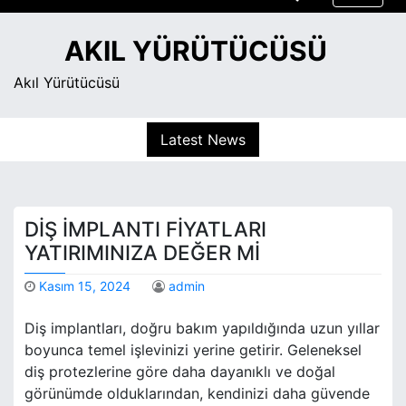
S
k
AKIL YÜRÜTÜCÜSÜ
i
p
Akıl Yürütücüsü
t
o
Latest News
c
o
n
t
DIŞ İMPLANTI FIYATLARI
e
n
YATIRIMINIZA DEĞER MI
t
Kasım 15, 2024
admin
Diş implantları, doğru bakım yapıldığında uzun yıllar
boyunca temel işlevinizi yerine getirir. Geleneksel
diş protezlerine göre daha dayanıklı ve doğal
görünümde olduklarından, kendinizi daha güvende