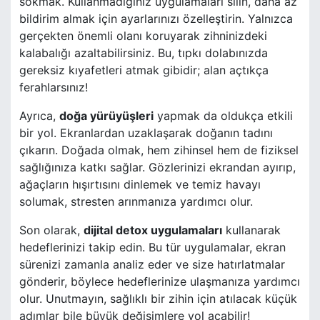
sokmak. Kullanmadığınız uygulamaları silin, daha az
bildirim almak için ayarlarınızı özelleştirin. Yalnızca
gerçekten önemli olanı koruyarak zihninizdeki
kalabalığı azaltabilirsiniz. Bu, tıpkı dolabınızda
gereksiz kıyafetleri atmak gibidir; alan açtıkça
ferahlarsınız!
Ayrıca,
doğa yürüyüşleri
yapmak da oldukça etkili
bir yol. Ekranlardan uzaklaşarak doğanın tadını
çıkarın. Doğada olmak, hem zihinsel hem de fiziksel
sağlığınıza katkı sağlar. Gözlerinizi ekrandan ayırıp,
ağaçların hışırtısını dinlemek ve temiz havayı
solumak, stresten arınmanıza yardımcı olur.
Son olarak,
dijital detox uygulamaları
kullanarak
hedeflerinizi takip edin. Bu tür uygulamalar, ekran
sürenizi zamanla analiz eder ve size hatırlatmalar
gönderir, böylece hedeflerinize ulaşmanıza yardımcı
olur. Unutmayın, sağlıklı bir zihin için atılacak küçük
adımlar bile büyük değişimlere yol açabilir!