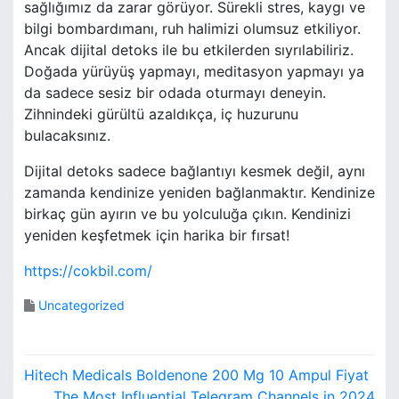
sağlığımız da zarar görüyor. Sürekli stres, kaygı ve
bilgi bombardımanı, ruh halimizi olumsuz etkiliyor.
Ancak dijital detoks ile bu etkilerden sıyrılabiliriz.
Doğada yürüyüş yapmayı, meditasyon yapmayı ya
da sadece sesiz bir odada oturmayı deneyin.
Zihnindeki gürültü azaldıkça, iç huzurunu
bulacaksınız.
Dijital detoks sadece bağlantıyı kesmek değil, aynı
zamanda kendinize yeniden bağlanmaktır. Kendinize
birkaç gün ayırın ve bu yolculuğa çıkın. Kendinizi
yeniden keşfetmek için harika bir fırsat!
https://cokbil.com/
Uncategorized
Y
Hitech Medicals Boldenone 200 Mg 10 Ampul Fiyat
The Most Influential Telegram Channels in 2024