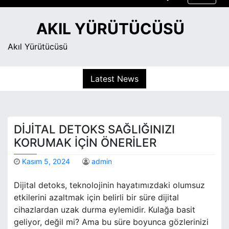
S
k
AKIL YÜRÜTÜCÜSÜ
i
p
Akıl Yürütücüsü
t
o
Latest News
c
o
n
t
DIJITAL DETOKS SAĞLIĞINIZI
e
n
KORUMAK İÇIN ÖNERILER
t
Kasım 5, 2024
admin
Dijital detoks, teknolojinin hayatımızdaki olumsuz
etkilerini azaltmak için belirli bir süre dijital
cihazlardan uzak durma eylemidir. Kulağa basit
geliyor, değil mi? Ama bu süre boyunca gözlerinizi