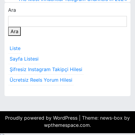
a
Ara
z
ı
Ara
g
e
Liste
z
Sayfa Listesi
i
Şifresiz Instagram Takipçi Hilesi
n
Ücretsiz Reels Yorum Hilesi
m
e
s
Proudly powered by WordPress
|
Theme: news-box by
i
wpthemespace.com
.