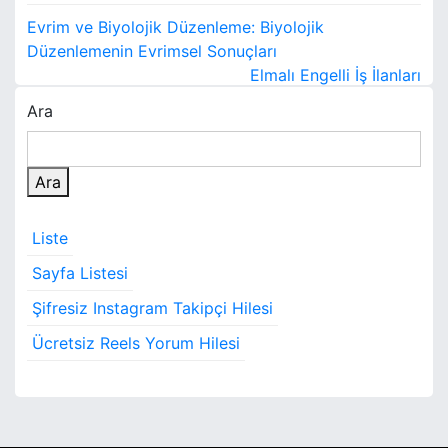
Y
Evrim ve Biyolojik Düzenleme: Biyolojik
a
Düzenlemenin Evrimsel Sonuçları
Elmalı Engelli İş İlanları
z
Ara
ı
g
Ara
e
Liste
z
Sayfa Listesi
i
Şifresiz Instagram Takipçi Hilesi
n
Ücretsiz Reels Yorum Hilesi
m
e
s