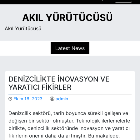
S
k
AKIL YÜRÜTÜCÜSÜ
i
p
Akıl Yürütücüsü
t
o
Latest News
c
o
n
t
DENIZCILIKTE İNOVASYON VE
e
n
YARATICI FIKIRLER
t
Ekim 16, 2023
admin
Denizcilik sektörü, tarih boyunca sürekli gelişen ve
değişen bir sektör olmuştur. Teknolojik ilerlemelerle
birlikte, denizcilik sektöründe inovasyon ve yaratıcı
fikirlerin önemi daha da artmıştır. Bu makalede,