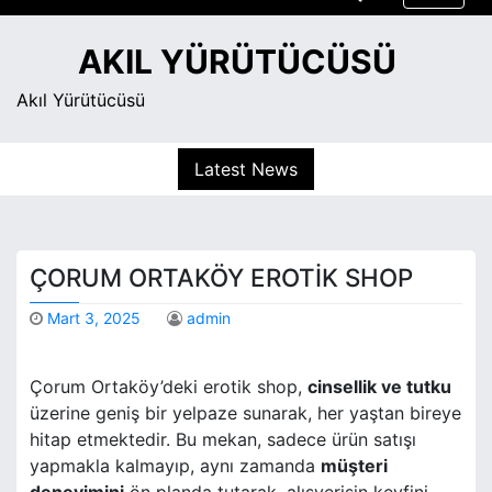
S
k
AKIL YÜRÜTÜCÜSÜ
i
p
Akıl Yürütücüsü
t
o
Latest News
c
o
n
t
ÇORUM ORTAKÖY EROTIK SHOP
e
n
Mart 3, 2025
admin
t
Çorum Ortaköy’deki erotik shop,
cinsellik ve tutku
üzerine geniş bir yelpaze sunarak, her yaştan bireye
hitap etmektedir. Bu mekan, sadece ürün satışı
yapmakla kalmayıp, aynı zamanda
müşteri