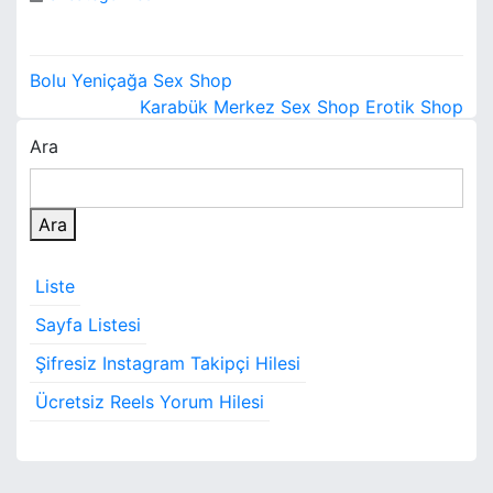
Y
Bolu Yeniçağa Sex Shop
a
Karabük Merkez Sex Shop Erotik Shop
Ara
z
ı
Ara
g
e
Liste
z
Sayfa Listesi
i
Şifresiz Instagram Takipçi Hilesi
n
Ücretsiz Reels Yorum Hilesi
m
e