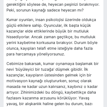
gerektiğini söylese de, heyecan peşinizi bırakmıyor.
Peki, sorunun kaynağı sadece heyecan mı?
Kumar oyunları, insan psikolojisi üzerinde oldukça
güçlü etkilere sahip. Oyuncular, ilk başta küçük
kazançlar elde ettiklerinde büyük bir mutluluk
hissediyorlar. Ancak zaman geçtikçe, bu mutluluk
yerini kaybetme korkusuna bırakıyor. Durum böyle
olunca, kayıpları telafi etme isteğiyle daha fazla
para harcamaya yöneliyorsunuz.
Cebimize bakarsak, kumar oynamaya başlamak bir
nevi ‘büyüleyici bir tuzağa’ düşmek gibidir. İlk
kazançlar, kayıpların üstesinden gelmek için bir
motivasyon kaynağı oluştururken, sonuç olarak
masada ne kadar uzun kalırsanız, kaybınız o kadar
artıyor. Zihinimizdeki bu döngü, kaybettikçe daha
fazlasını kazanma arzusunu körüklüyor. Yavaş
yavaş, bir alışkanlık haline gelen bu durum, bazı