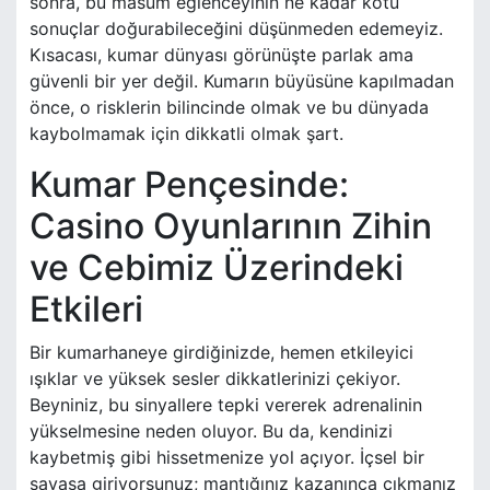
sonra, bu masum eğlenceyinin ne kadar kötü
sonuçlar doğurabileceğini düşünmeden edemeyiz.
Kısacası, kumar dünyası görünüşte parlak ama
güvenli bir yer değil. Kumarın büyüsüne kapılmadan
önce, o risklerin bilincinde olmak ve bu dünyada
kaybolmamak için dikkatli olmak şart.
Kumar Pençesinde:
Casino Oyunlarının Zihin
ve Cebimiz Üzerindeki
Etkileri
Bir kumarhaneye girdiğinizde, hemen etkileyici
ışıklar ve yüksek sesler dikkatlerinizi çekiyor.
Beyniniz, bu sinyallere tepki vererek adrenalinin
yükselmesine neden oluyor. Bu da, kendinizi
kaybetmiş gibi hissetmenize yol açıyor. İçsel bir
savaşa giriyorsunuz; mantığınız kazanınca çıkmanız