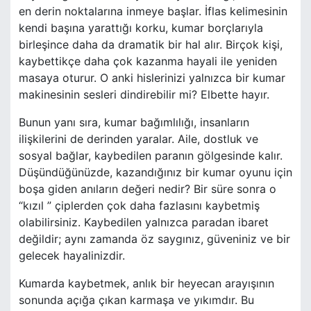
en derin noktalarına inmeye başlar. İflas kelimesinin
kendi başına yarattığı korku, kumar borçlarıyla
birleşince daha da dramatik bir hal alır. Birçok kişi,
kaybettikçe daha çok kazanma hayali ile yeniden
masaya oturur. O anki hislerinizi yalnızca bir kumar
makinesinin sesleri dindirebilir mi? Elbette hayır.
Bunun yanı sıra, kumar bağımlılığı, insanların
ilişkilerini de derinden yaralar. Aile, dostluk ve
sosyal bağlar, kaybedilen paranın gölgesinde kalır.
Düşündüğünüzde, kazandığınız bir kumar oyunu için
boşa giden anıların değeri nedir? Bir süre sonra o
“kızıl ” çiplerden çok daha fazlasını kaybetmiş
olabilirsiniz. Kaybedilen yalnızca paradan ibaret
değildir; aynı zamanda öz saygınız, güveniniz ve bir
gelecek hayalinizdir.
Kumarda kaybetmek, anlık bir heyecan arayışının
sonunda açığa çıkan karmaşa ve yıkımdır. Bu