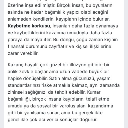
üzerine inşa edilmiştir. Birçok insan, bu oyunların
aslında ne kadar bağımlılık yapıcı olabileceğini
anlamadan kendilerini kayıpların içinde bulurlar.
Kaybetme korkusu
, insanları daha fazla oynamaya
ve kaybettiklerini kazanma umuduyla daha fazla
paraya dalmaya iter. Bu döngü, çoğu zaman kişinin
finansal durumunu zayıflatır ve kişisel ilişkilerine
zarar verebilir.
Kazanç hayali, çok güzel bir illüzyon gibidir; bir
anlık zevkle başlar ama uzun vadede büyük bir
hapise dönüşebilir. Satın alma gücünüzü, yaşam
standartlarınızı riske atmakla kalmaz, aynı zamanda
zihinsel sağlığınızı da tehdit edebilir. Kumar
bağımlılığı, birçok insana kayıplarını telafi etme
umudu ya da sosyal bir varoluş alanı kazandırma
gibi bir yanılsama sunar, ama bu gerçeklikte
genellikle çok acı verici sonuçlar doğurur.