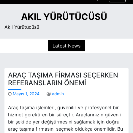
S
k
AKIL YÜRÜTÜCÜSÜ
i
p
Akıl Yürütücüsü
t
o
Latest News
c
o
n
t
ARAÇ TAŞIMA FIRMASI SEÇERKEN
e
n
REFERANSLARIN ÖNEMI
t
Mayıs 1, 2024
admin
Araç taşıma işlemleri, güvenilir ve profesyonel bir
hizmet gerektiren bir süreçtir. Araçlarınızın güvenli
bir şekilde yer değiştirmesini sağlamak için doğru
araç taşıma firmasını seçmek oldukça önemlidir. Bu