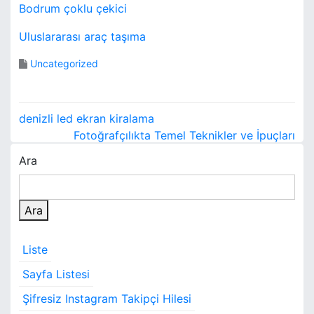
Bodrum çoklu çekici
Uluslararası araç taşıma
Uncategorized
Y
denizli led ekran kiralama
a
Fotoğrafçılıkta Temel Teknikler ve İpuçları
Ara
z
ı
Ara
g
e
Liste
z
Sayfa Listesi
i
Şifresiz Instagram Takipçi Hilesi