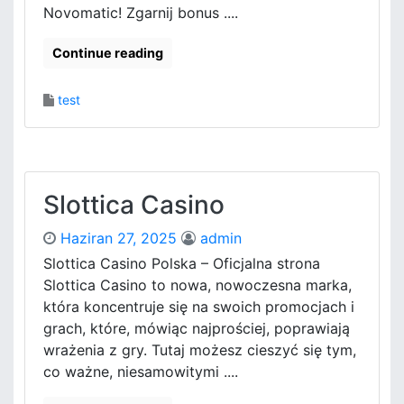
Novomatic! Zgarnij bonus ....
Continue reading
test
Slottica Casino
Haziran 27, 2025
admin
Slottica Casino Polska – Oficjalna strona
Slottica Casino to nowa, nowoczesna marka,
która koncentruje się na swoich promocjach i
grach, które, mówiąc najprościej, poprawiają
wrażenia z gry. Tutaj możesz cieszyć się tym,
co ważne, niesamowitymi ....