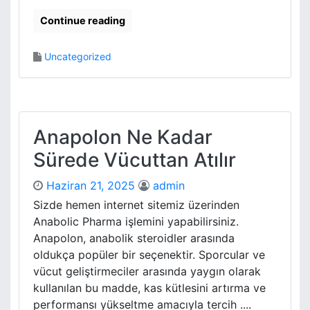
Continue reading
Uncategorized
Anapolon Ne Kadar
Sürede Vücuttan Atılır
Haziran 21, 2025
admin
Sizde hemen internet sitemiz üzerinden
Anabolic Pharma işlemini yapabilirsiniz.
Anapolon, anabolik steroidler arasında
oldukça popüler bir seçenektir. Sporcular ve
vücut geliştirmeciler arasında yaygın olarak
kullanılan bu madde, kas kütlesini artırma ve
performansı yükseltme amacıyla tercih ....