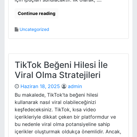
Continue reading
Uncategorized
TikTok Beğeni Hilesi İle
Viral Olma Stratejileri
Haziran 18, 2025
admin
Bu makalede, TikTok’ta beğeni hilesi
kullanarak nasıl viral olabileceğinizi
keşfedeceksiniz. TikTok, kısa video
içerikleriyle dikkat çeken bir platformdur ve
bu nedenle viral olma potansiyeline sahip
içerikler oluşturmak oldukça önemlidir. Ancak,