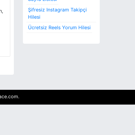
Şifresiz Instagram Takipçi
h,
Hilesi
Ücretsiz Reels Yorum Hilesi
ace.com
.