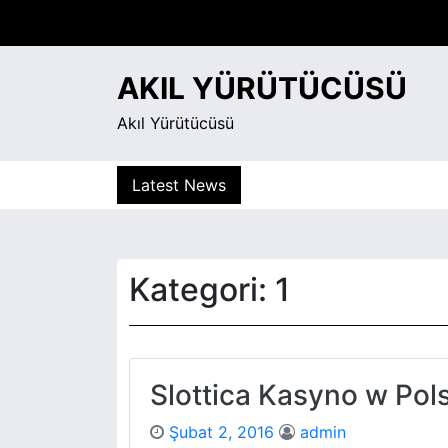
S
k
i
AKIL YÜRÜTÜCÜSÜ
p
t
Akıl Yürütücüsü
o
c
o
Latest News
n
t
e
n
Kategori:
1
t
Slottica Kasyno w Pol
Şubat 2, 2016
admin