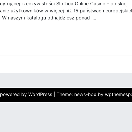
ytującej rzeczywistości Slottica Online Casino - polskiej
fanie użytkowników w więcej niż 15 państwach europejskic
 W naszym katalogu odnajdziesz ponad ....
 powered by WordPress
|
Theme: news-box by
wpthemesp