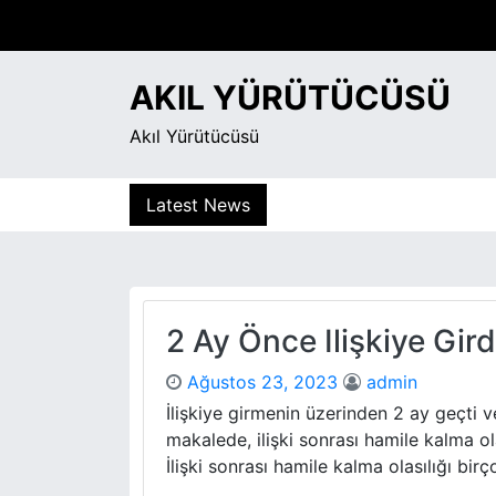
S
k
i
AKIL YÜRÜTÜCÜSÜ
p
t
Akıl Yürütücüsü
o
c
o
Latest News
n
t
e
n
t
2 Ay Önce Ilişkiye Gir
Ağustos 23, 2023
admin
İlişkiye girmenin üzerinden 2 ay geçti 
makalede, ilişki sonrası hamile kalma ola
İlişki sonrası hamile kalma olasılığı birço