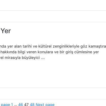
 Yer
a yer alan tarihi ve kültürel zenginlikleriyle göz kamaştır
 hakkında bilgi veren konulara ve bir giriş cümlesine yer
l mirasıyla büyüleyici ....
P
P
P
P
 page
1
…
46
47
48
Next page